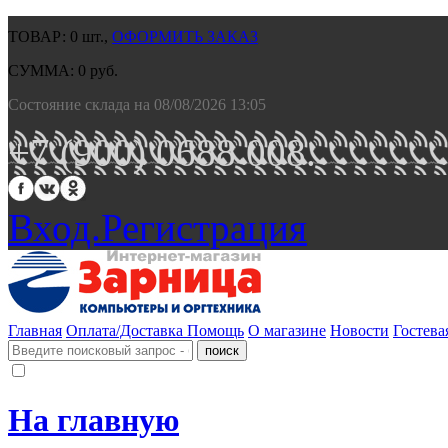
ТОВАР:
0
шт.,
ОФОРМИТЬ ЗАКАЗ
СУММА:
0
руб.
Состояние склада на 08/08/2026 13:05
+7 (900) 0688 008.
Вход.
Регистрация
Главная
Оплата/Доставка
Помощь
О магазине
Новости
Гостева
На главную