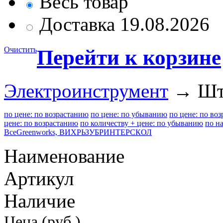
Весь товар
Доставка 19.08.2026
Очистить
Перейти к корзине
Электроинструмент
→ Шт
по цене: по возрастанию
по цене: по убыванию
по цене: по во
цене: по возрастанию
по количеству + цене: по убыванию
по н
Все
Greenworks, ВИХРЬ
ЗУБР
ИНТЕРСКОЛ
Наименование
Артикул
Наличие
Цена (руб.)