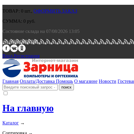
ТОВАР:
0
шт.,
ОФОРМИТЬ ЗАКАЗ
СУММА:
0
руб.
Состояние склада на 07/08/2026 13:05
+7 (900) 0688 008.
Вход.
Регистрация
Главная
Оплата/Доставка
Помощь
О магазине
Новости
Гостева
На главную
Каталог
→
Сортировка →