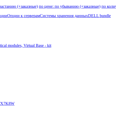
зрастанию (+заказные)
по цене: по убыванию (+заказные)
по коли
пции
Опции к серверам
Системы хранения данных
DELL bundle
al modules, Virtual Base - kit
 w/X7K8W