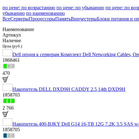
по цене: по возрастанию
по цене: по убыванию
по цене: по во
убыванию
по наименованию
Все
Серверы
Процессоры
Память
Винчестеры
Блоки питания и о
Наименование
Артикул
Наличие
Цена (руб.)
Dell опция к серверам Комплект Dell Networking Cables, Optic
1868461
470
Накопитель DELL DXD9H CADDY 2.5 14th DXD9H
1858703
2 766
Накопитель 400-BJKY Dell G14 16-TB 12G 7.2K 3.5 SAS
1858705