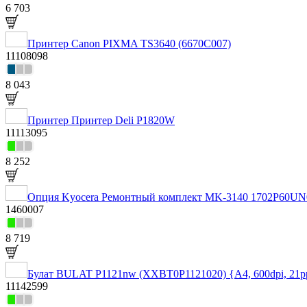
6 703
Принтер Canon PIXMA TS3640 (6670C007)
11108098
8 043
Принтер Принтер Deli P1820W
11113095
8 252
Опция Kyocera Ремонтный комплект MK-3140 1702P60UN
1460007
8 719
Булат BULAT P1121nw (XXBT0P1121020) {A4, 600dpi, 21pp
11142599