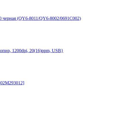
 черная (QY6-8011/QY6-8002/0691C002)
опир, 1200dpi, 20(16)ppm, USB}
302M293012]