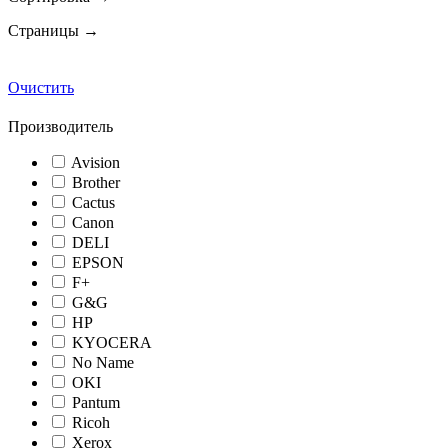
Страницы →
Очистить
Производитель
Avision
Brother
Cactus
Canon
DELI
EPSON
F+
G&G
HP
KYOCERA
No Name
OKI
Pantum
Ricoh
Xerox