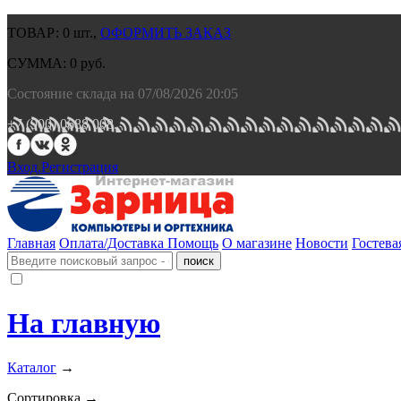
ТОВАР:
0
шт.,
ОФОРМИТЬ ЗАКАЗ
СУММА:
0
руб.
Состояние склада на 07/08/2026 20:05
+7 (900) 0688 008.
Вход.
Регистрация
Главная
Оплата/Доставка
Помощь
О магазине
Новости
Гостева
На главную
Каталог
→
Сортировка →