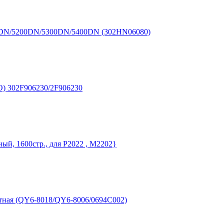
100DN/5200DN/5300DN/5400DN (302HN06080)
О) 302F906230/2F906230
й, 1600стр., для P2022 , M2202}
ная (QY6-8018/QY6-8006/0694C002)