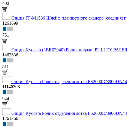
400
Опция FF-M1536 Шлейф планшетного сканера (соединяет 
1261699
751
Опция Kyocera (3BR07040) Ролик подачи, PULLEY PAPE
1462636
811
Опция Kyocera Ролик отделения лотка FS2000D/3900DN
11146208
944
Опция Kyocera Ролик отделения лотка FS2000D/3900DN/ 
1261366