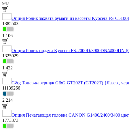
947
Опция Ролик захвата бумаги из кассеты Kyocera FS-C5
1385503
1 106
Опция Ролик подачи Kyocera FS-2000D/3900DN/4000DN (
1325029
1 422
G&g Тонер-картридж G&G GT202T (GT202T) {Лазер., черны
11139266
2 214
Опция Печатающая головка CANON G1400/2400/3400 цвет
1773373