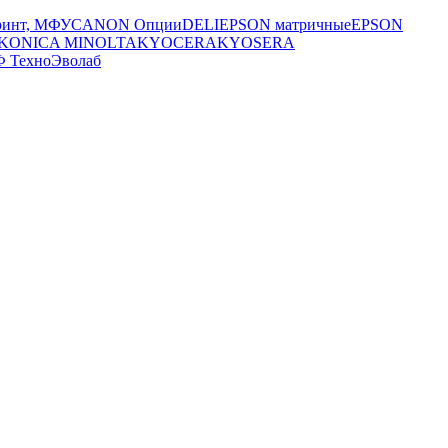
ринт, МФУ
CANON Опции
DELI
EPSON матричные
EPSON
KONICA MINOLTA
KYOCERA
KYOSERA
Ф ТехноЭволаб