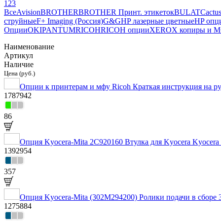
1
2
3
Все
Avision
BROTHER
BROTHER Принт. этикеток
BULAT
Cactu
струйные
F+ Imaging (Россия)
G&G
HP лазерные цветные
HP опц
Опции
OKI
PANTUM
RICOH
RICOH опции
XEROX копиры и 
Наименование
Артикул
Наличие
Цена (руб.)
Опции к принтерам и мфу Ricoh Краткая инструкция на рус
1787942
86
Опция Kyocera-Mita 2C920160 Втулка для Kyocera Kyocera
1392954
357
Опция Kyocera-Mita (302M294200) Ролики подачи в сборе
1275884