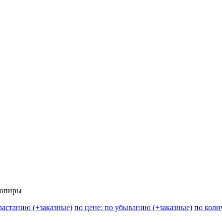
Копиры
зрастанию (+заказные)
по цене: по убыванию (+заказные)
по коли