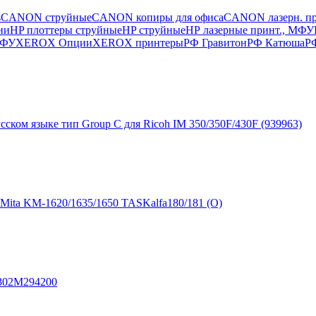
s
CANON струйные
CANON копиры для офиса
CANON лазерн. п
ии
HP плоттеры струйные
HP струйные
HР лазерные принт., МФУ
МФУ
XEROX Опции
XEROX принтеры
РФ Гравитон
РФ Катюша
Р
ском языке тип Group C для Ricoh IM 350/350F/430F (939963)
 Mita KM-1620/1635/1650 TASKalfa180/181 (О)
 302M294200