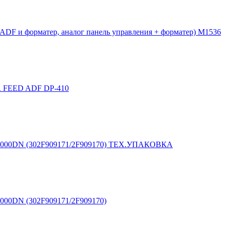
ADF и форматер, аналог панель управления + форматер) M1536
R FEED ADF DP-410
/ 4000DN (302F909171/2F909170) ТЕХ.УПАКОВКА
4000DN (302F909171/2F909170)