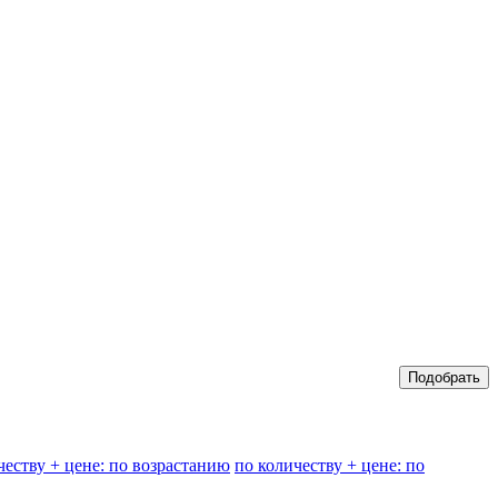
честву + цене: по возрастанию
по количеству + цене: по