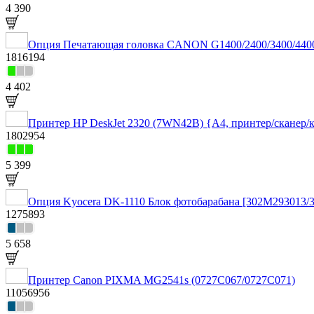
4 390
Опция Печатающая головка CANON G1400/2400/3400/4400
1816194
4 402
Принтер HP DeskJet 2320 (7WN42B) {А4, принтер/сканер/к
1802954
5 399
Опция Kyocera DK-1110 Блок фотобарабана [302M293013/
1275893
5 658
Принтер Canon PIXMA MG2541s (0727C067/0727C071)
11056956