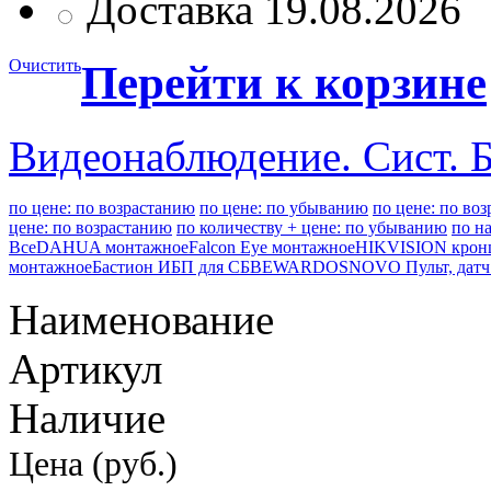
Доставка 19.08.2026
Очистить
Перейти к корзине
Видеонаблюдение. Сист. 
по цене: по возрастанию
по цене: по убыванию
по цене: по во
цене: по возрастанию
по количеству + цене: по убыванию
по н
Все
DAHUA монтажное
Falcon Eye монтажное
HIKVISION крон
монтажное
Бастион ИБП для СБ
BEWARD
OSNOVO Пульт, датч
Наименование
Артикул
Наличие
Цена (руб.)