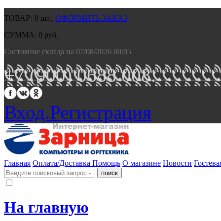
ТОВАР:
0
шт.,
ОФОРМИТЬ ЗАКАЗ
СУММА:
0
руб.
Состояние склада на 07/08/2026 00:05
+7 (900) 0688 008.
Вход.
Регистрация
Главная
Оплата/Доставка
Помощь
О магазине
Новости
Гостева
На главную