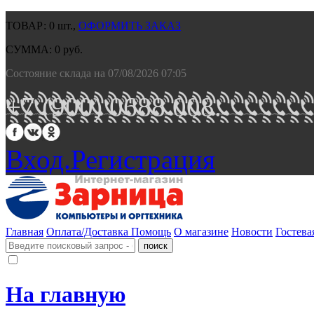
ТОВАР:
0
шт.,
ОФОРМИТЬ ЗАКАЗ
СУММА:
0
руб.
Состояние склада на 07/08/2026 07:05
+7 (900) 0688 008.
Вход.
Регистрация
Главная
Оплата/Доставка
Помощь
О магазине
Новости
Гостева
На главную