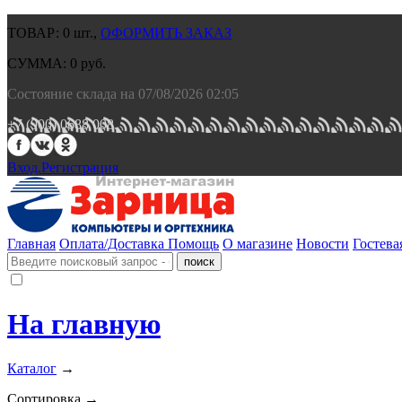
ТОВАР:
0
шт.,
ОФОРМИТЬ ЗАКАЗ
СУММА:
0
руб.
Состояние склада на 07/08/2026 02:05
+7 (900) 0688 008.
Вход.
Регистрация
Главная
Оплата/Доставка
Помощь
О магазине
Новости
Гостева
На главную
Каталог
→
Сортировка →