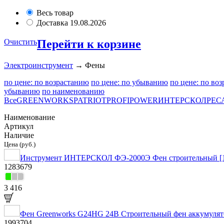
Весь товар
Доставка 19.08.2026
Очистить
Перейти к корзине
Электроинструмент
→ Фены
по цене: по возрастанию
по цене: по убыванию
по цене: по во
убыванию
по наименованию
Все
GREENWORKS
PATRIOT
PROFIPOWER
ИНТЕРСКОЛ
РЕС
Наименование
Артикул
Наличие
Цена (руб.)
Инструмент ИНТЕРСКОЛ ФЭ-2000Э Фен строительный [192.0
1283679
3 416
Фен Greenworks G24HG 24В Строительный фен аккумулято
1993704