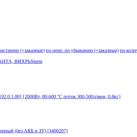
зрастанию (+заказные)
по цене: по убыванию (+заказные)
по коли
АНТА, ВИХРЬ
Sturm
.1.00] {2000Вт, 80-600 °С,поток 300-500л/мин, 0.8кг}
рный (без АКБ и ЗУ) [3400207]