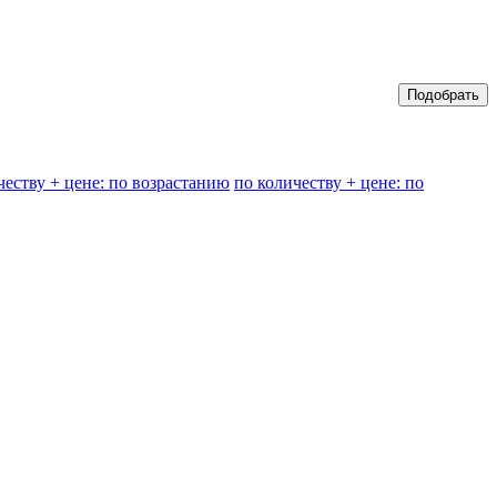
честву + цене: по возрастанию
по количеству + цене: по