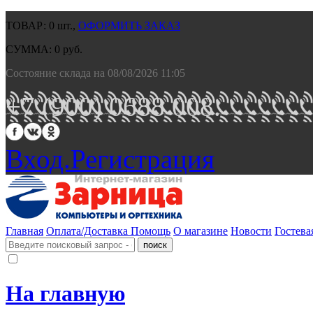
ТОВАР:
0
шт.,
ОФОРМИТЬ ЗАКАЗ
СУММА:
0
руб.
Состояние склада на 08/08/2026 11:05
+7 (900) 0688 008.
Вход.
Регистрация
Главная
Оплата/Доставка
Помощь
О магазине
Новости
Гостева
На главную