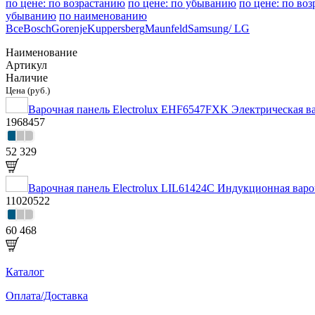
по цене: по возрастанию
по цене: по убыванию
по цене: по во
убыванию
по наименованию
Все
Bosch
Gorenje
Kuppersberg
Maunfeld
Samsung/ LG
Наименование
Артикул
Наличие
Цена (руб.)
Варочная панель Electrolux EHF6547FXK Электрическая в
1968457
52 329
Варочная панель Electrolux LIL61424C Индукционная варо
11020522
60 468
Каталог
Оплата/Доставка