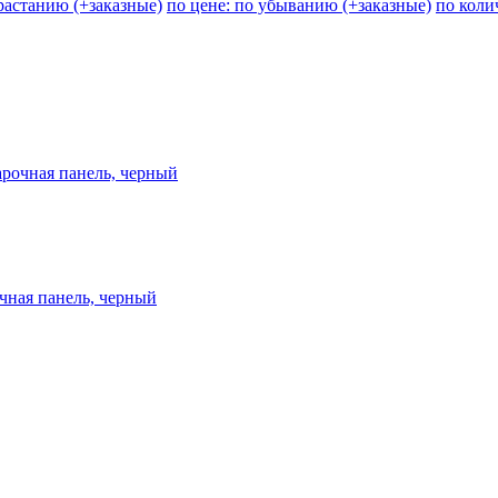
зрастанию (+заказные)
по цене: по убыванию (+заказные)
по коли
арочная панель, черный
чная панель, черный