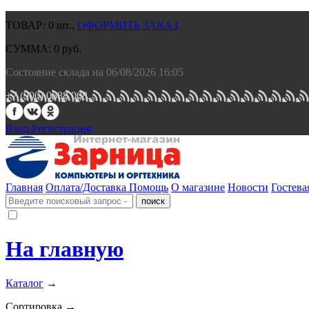
ТОВАР:
0
шт.,
ОФОРМИТЬ ЗАКАЗ
СУММА:
0
руб.
Состояние склада на 06/08/2026 16:05
+7 (900) 0688 008.
Вход.
Регистрация
Главная
Оплата/Доставка
Помощь
О магазине
Новости
Гостева
На главную
Каталог
→
Сортировка →