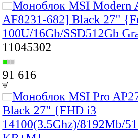
Моноблок MSI Modern
AF8231-682] Black 27" {F
100U/16Gb/SSD512Gb Gra
11045302
91 616
Моноблок MSI Pro AP2
Black 27" {FHD i3
14100(3.5Ghz)/8192Mb/5
KB+M}