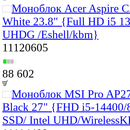
Моноблок Acer Aspire
White 23.8" {Full HD i5 
UHDG /Eshell/kbm}
11120605
88 602
Моноблок MSI Pro AP27
Black 27" {FHD i5-14400
SSD/ Intel UHD/Wireles