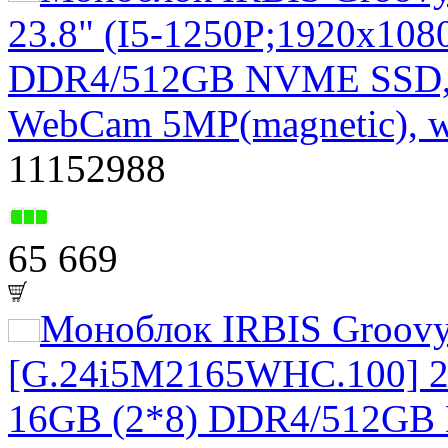
23.8" (I5-1250P;1920x1080
DDR4/512GB NVME SSD, typ
WebCam 5MP(magnetic), w
11152988
65 669
Моноблок IRBIS Groov
[G.24i5M2165WHC.100] 23
16GB (2*8) DDR4/512GB 