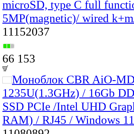
microSD, type C full func
5MP(magnetic)/ wired k+m
11152037
66 153
Моноблок CBR AiO-MDCR
1235U(1.3GHz) / 16Gb DD
SSD PCIe /Intel UHD Graphi
RAM) / RJ45 / Windows 11
11080892