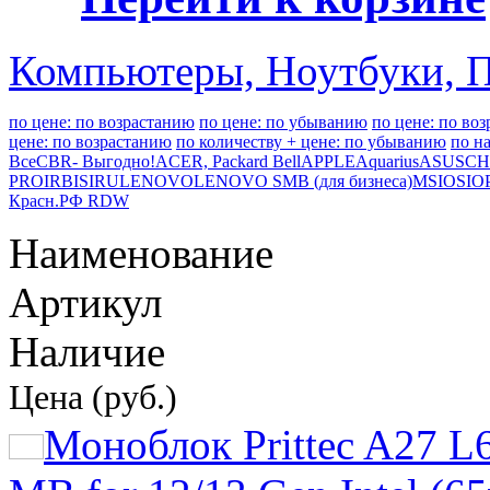
Компьютеры, Ноутбуки, 
по цене: по возрастанию
по цене: по убыванию
по цене: по во
цене: по возрастанию
по количеству + цене: по убыванию
по н
Все
CBR- Выгодно!
ACER, Packard Bell
APPLE
Aquarius
ASUS
CH
PRO
IRBIS
IRU
LENOVO
LENOVO SMB (для бизнеса)
MSI
OSIO
Красн.
РФ RDW
Наименование
Артикул
Наличие
Цена (руб.)
Моноблок Prittec A27 L