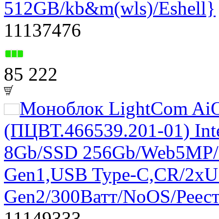
512GB/kb&m(wls)/Eshell}
11137476
85 222
Моноблок LightCom AiO
(ПЦВТ.466539.201-01) Int
8Gb/SSD 256Gb/Web5MP/
Gen1,USB Type-C,CR/2xU
Gen2/300Ватт/NoOS/Реес
11149333