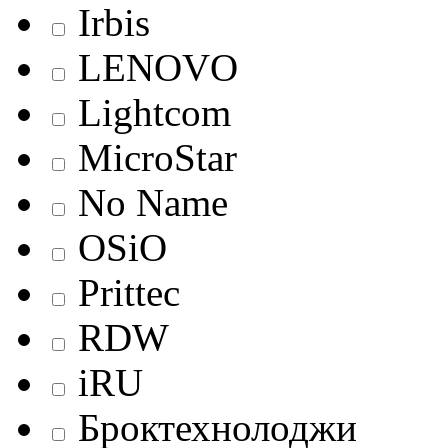
Irbis
LENOVO
Lightcom
MicroStar
No Name
OSiO
Prittec
RDW
iRU
Броктехнолоджи