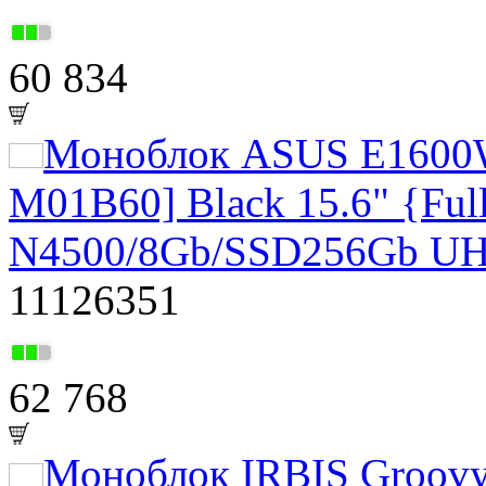
60 834
Моноблок ASUS E160
M01B60] Black 15.6" {Ful
N4500/8Gb/SSD256Gb UH
11126351
62 768
Моноблок IRBIS Groov