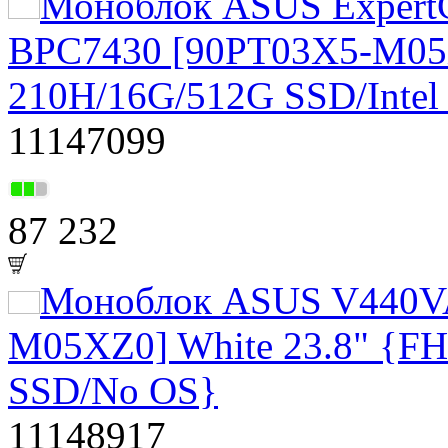
Моноблок ASUS ExpertC
BPC7430 [90PT03X5-M05X
210H/16G/512G SSD/Inte
11147099
87 232
Моноблок ASUS V440V
M05XZ0] White 23.8" {FH
SSD/No OS}
11148917