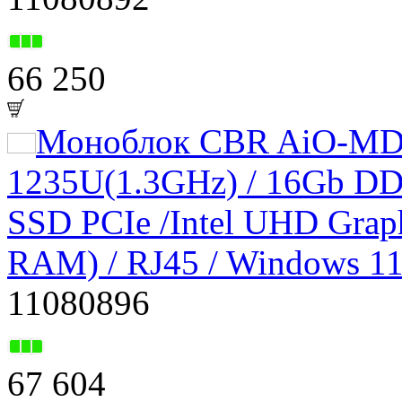
66 250
Моноблок CBR AiO-MDC
1235U(1.3GHz) / 16Gb DD
SSD PCIe /Intel UHD Graphi
RAM) / RJ45 / Windows 11
11080896
67 604