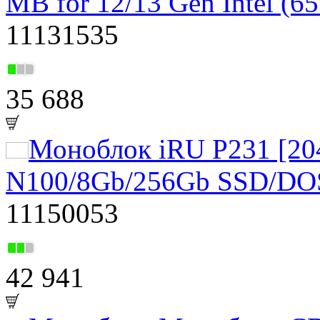
MB for 12/13 Gen Intel (
11131535
35 688
Моноблок iRU P231 [204
N100/8Gb/256Gb SSD/DO
11150053
42 941