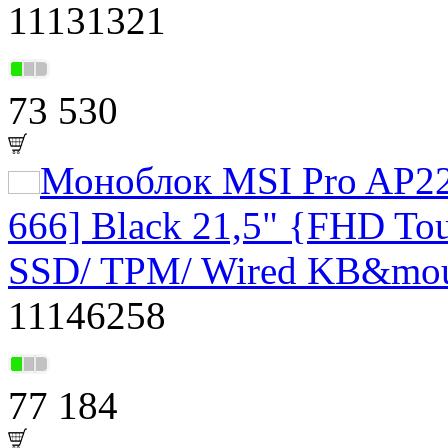
11131321
73 530
Моноблок MSI Pro AP2
666] Black 21,5" {FHD To
SSD/ TPM/ Wired KB&mou
11146258
77 184