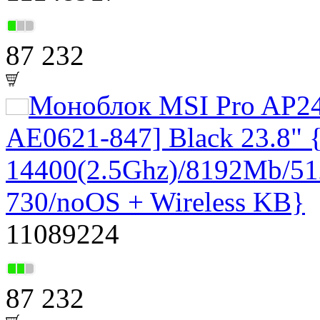
87 232
Моноблок MSI Pro AP2
AE0621-847] Black 23.8" 
14400(2.5Ghz)/8192Mb/5
730/noOS + Wireless KB}
11089224
87 232