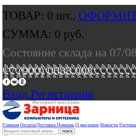
ТОВАР:
0
шт.,
ОФОРМИТ
СУММА:
0
руб.
Состояние склада на 07/0
+7 (900) 0688 008.
Вход.
Регистрация
Главная
Оплата/Доставка
Помощь
О магазине
Новости
Гостева