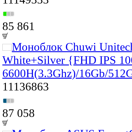
85 861
Моноблок Chuwi Unitec
White+Silver {FHD IPS 10
6600H(3.3Ghz)/16Gb/512
11136863
87 058