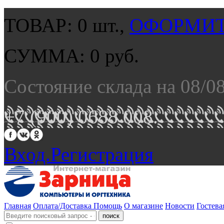
ТОВАР:
0
шт.,
ОФОРМИТ
СУММА:
0
руб.
Состояние склада на 08/0
+7 (900) 0688 008.
Вход.
Регистрация
Главная
Оплата/Доставка
Помощь
О магазине
Новости
Гостева