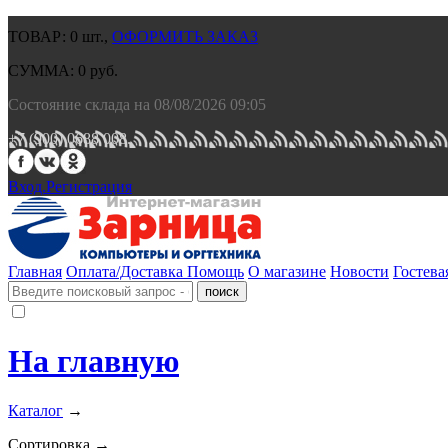
ТОВАР:
0
шт.,
ОФОРМИТЬ ЗАКАЗ
СУММА:
0
руб.
Состояние склада на 08/08/2026 09:05
+7 (900) 0688 008.
Вход.
Регистрация
Главная
Оплата/Доставка
Помощь
О магазине
Новости
Гостева
На главную
Каталог
→
Сортировка →