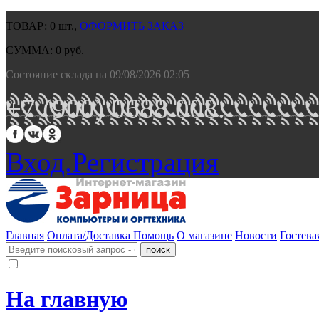
ТОВАР:
0
шт.,
ОФОРМИТЬ ЗАКАЗ
СУММА:
0
руб.
Состояние склада на 09/08/2026 02:05
+7 (900) 0688 008.
Вход.
Регистрация
Главная
Оплата/Доставка
Помощь
О магазине
Новости
Гостева
На главную