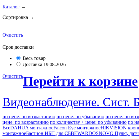
Каталог
→
Сортировка →
Очистить
Срок доставки
Весь товар
Доставка 19.08.2026
Очистить
Перейти к корзине
Видеонаблюдение. Сист. 
по цене: по возрастанию
по цене: по убыванию
по цене: по во
цене: по возрастанию
по количеству + цене: по убыванию
по н
Все
DAHUA монтажное
Falcon Eye монтажное
HIKVISION крон
монтажное
Бастион ИБП для СБ
BEWARD
OSNOVO Пульт, датч