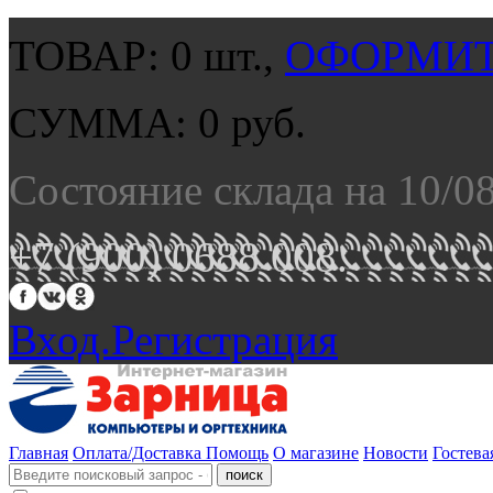
ТОВАР:
0
шт.,
ОФОРМИТ
СУММА:
0
руб.
Состояние склада на 10/0
+7 (900) 0688 008.
Вход.
Регистрация
Главная
Оплата/Доставка
Помощь
О магазине
Новости
Гостева