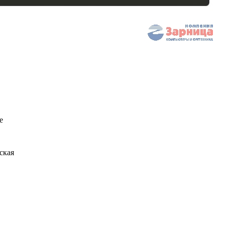
e
ская