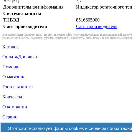
Вес (кг)
7,7
Дополнительная информация
Индикатор остаточного те
Системы защиты
ТНВЭД
8516605000
Сайт производителя
Сайт производителя
Вся информация (включая цены) на этом интернет-сайте носит исключительно информационный характер
уведомления вносить изменения, удалять, исправлять, дополнять, либо любым иным способом обновля
Каталог
Оплата/Доставка
Помощь
О магазине
Гостевая книга
Контакты
О компании
Сервис
Мы в Facebook
Этот сайт использует файлы cookies и сервисы сбора техн