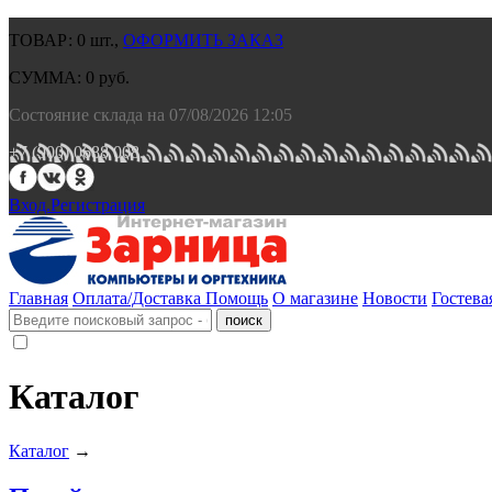
ТОВАР:
0
шт.,
ОФОРМИТЬ ЗАКАЗ
СУММА:
0
руб.
Состояние склада на 07/08/2026 12:05
+7 (900) 0688 008.
Вход.
Регистрация
Главная
Оплата/Доставка
Помощь
О магазине
Новости
Гостева
Каталог
Каталог
→