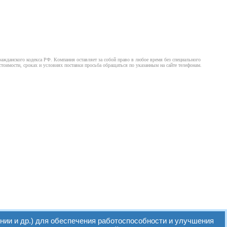
ажданского кодекса РФ. Компания оставляет за собой право в любое время без специального
оимости, сроках и условиях поставки просьба обращаться по указанным на сайте телефонам.
нии и др.) для обеспечения работоспособности и улучшения