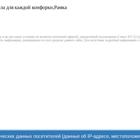
пла для каждой конфорки,Рамка
 и ни при каких условиях не является публичной офертой, определяемой положениями Статьи 437 (2) Гр
ть информацию, размещенную во всех разделах данного сайта. Для получения подробной информации о ст
ических данных посетителей (данные об IP-адресе, местоположе