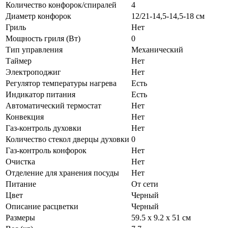
Количество конфорок/спиралей
4
Диаметр конфорок
12/21-14,5-14,5-18 см
Гриль
Нет
Мощность гриля (Вт)
0
Тип управления
Механический
Таймер
Нет
Электроподжиг
Нет
Регулятор температуры нагрева
Есть
Индикатор питания
Есть
Автоматический термостат
Нет
Конвекция
Нет
Газ-контроль духовки
Нет
Количество стекол дверцы духовки
0
Газ-контроль конфорок
Нет
Очистка
Нет
Отделение для хранения посуды
Нет
Питание
От сети
Цвет
Черный
Описание расцветки
Черный
Размеры
59.5 х 9.2 х 51 см