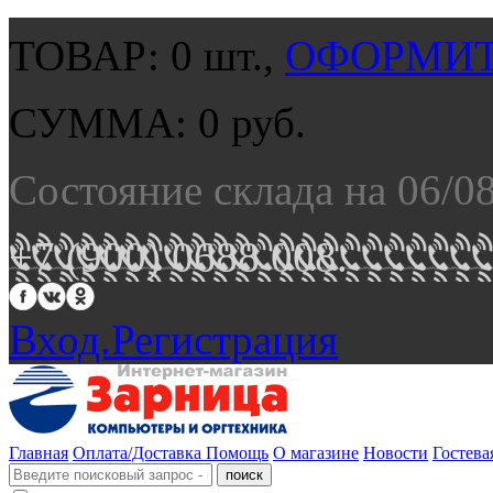
ТОВАР:
0
шт.,
ОФОРМИТ
СУММА:
0
руб.
Состояние склада на 06/0
+7 (900) 0688 008.
Вход.
Регистрация
Главная
Оплата/Доставка
Помощь
О магазине
Новости
Гостева