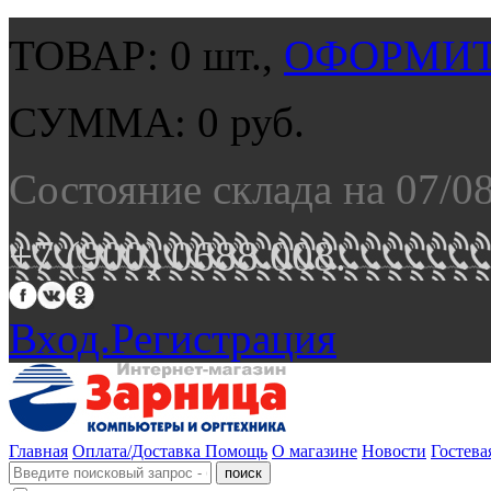
ТОВАР:
0
шт.,
ОФОРМИТ
СУММА:
0
руб.
Состояние склада на 07/0
+7 (900) 0688 008.
Вход.
Регистрация
Главная
Оплата/Доставка
Помощь
О магазине
Новости
Гостева