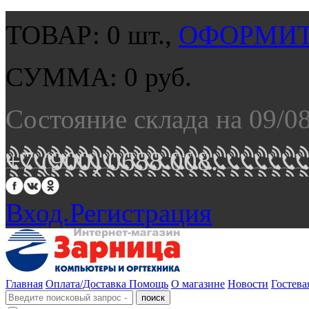
ТОВАР:
0
шт.,
ОФОРМИТ
СУММА:
0
руб.
Состояние склада на 09/0
+7 (900) 0688 008.
Вход.
Регистрация
Главная
Оплата/Доставка
Помощь
О магазине
Новости
Гостева