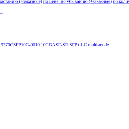
зрастанию (+заказные)
по цене: по убыванию (+заказные)
по коли
a
end 9370CSFP10G-0010 10GBASE-SR SFP+ LC multi-mode