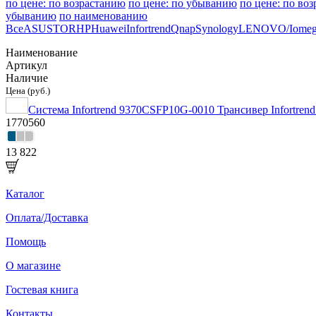
по цене: по возрастанию
по цене: по убыванию
по цене: по во
убыванию
по наименованию
Все
ASUSTOR
HP
Huawei
Infortrend
Qnap
Synology
LENOVO/Iomeg
Наименование
Артикул
Наличие
Цена (руб.)
Система Infortrend 9370CSFP10G-0010 Трансивер Infortr
1770560
13 822
Каталог
Оплата/Доставка
Помощь
О магазине
Гостевая книга
Контакты