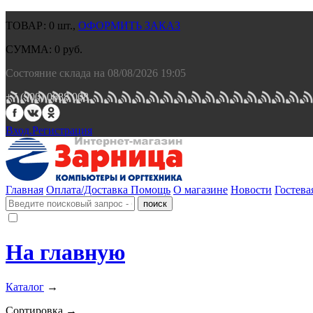
ТОВАР:
0
шт.,
ОФОРМИТЬ ЗАКАЗ
СУММА:
0
руб.
Состояние склада на 08/08/2026 19:05
+7 (900) 0688 008.
Вход.
Регистрация
Главная
Оплата/Доставка
Помощь
О магазине
Новости
Гостева
На главную
Каталог
→
Сортировка →