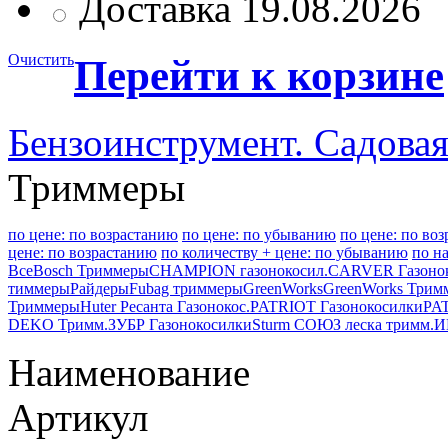
Доставка 19.08.2026
Очистить
Перейти к корзине
Бензоинструмент. Садовая
Триммеры
по цене: по возрастанию
по цене: по убыванию
по цене: по во
цене: по возрастанию
по количеству + цене: по убыванию
по н
Все
Bosch Триммеры
CHAMPION газонокосил.
CARVER Газоно
тиммеры
Райдеры
Fubag триммеры
GreenWorks
GreenWorks Трим
Триммеры
Huter Ресанта Газонокос.
PATRIOT Газонокосилки
PA
DEKO Тримм.
ЗУБР Газонокосилки
Sturm СОЮЗ леска тримм.
И
Наименование
Артикул