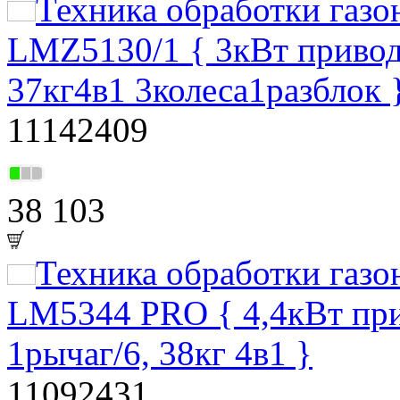
Техника обработки газ
LMZ5130/1 { 3кВт привод
37кг4в1 3колеса1разблок 
11142409
38 103
Техника обработки газ
LM5344 PRO { 4,4кВт пр
1рычаг/6, 38кг 4в1 }
11092431