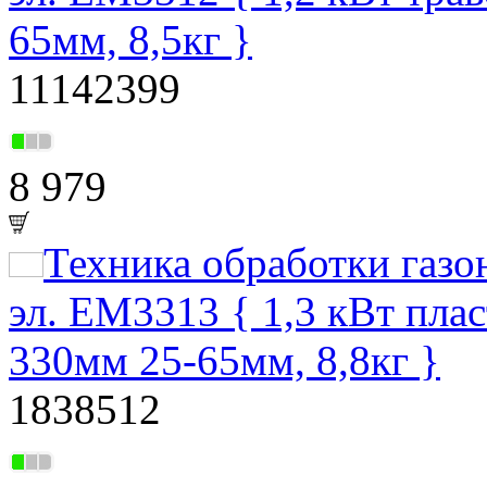
65мм, 8,5кг }
11142399
8 979
Техника обработки газ
эл. EM3313 { 1,3 кВт пла
330мм 25-65мм, 8,8кг }
1838512