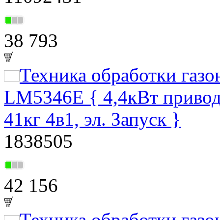
38 793
Техника обработки газ
LM5346E { 4,4кВт привод
41кг 4в1, эл. Запуск }
1838505
42 156
Техника обработки газ