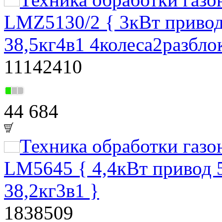
LMZ5130/2 { 3кВт привод
38,5кг4в1 4колеса2разбло
11142410
44 684
Техника обработки газ
LM5645 { 4,4кВт привод 
38,2кг3в1 }
1838509