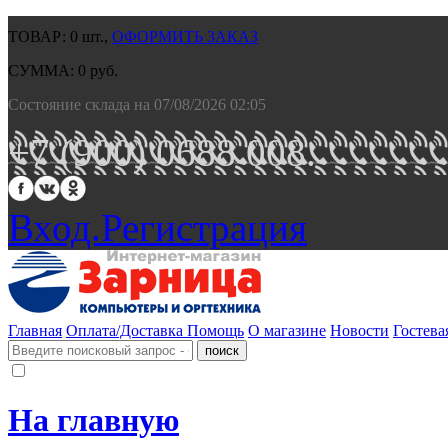
ТОВАР:
0
шт.,
ОФОРМИТЬ ЗАКАЗ
СУММА:
0
руб.
Состояние склада на 07/08/2026 02:05
+7 (900) 0688 008.
Вход.
Регистрация
Главная
Оплата/Доставка
Помощь
О магазине
Новости
Гостева
На главную