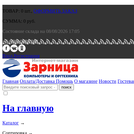
ТОВАР:
0
шт.,
ОФОРМИТЬ ЗАКАЗ
СУММА:
0
руб.
Состояние склада на 08/08/2026 17:05
+7 (900) 0688 008.
Вход.
Регистрация
Главная
Оплата/Доставка
Помощь
О магазине
Новости
Гостева
На главную
Каталог
→
Сортировка →