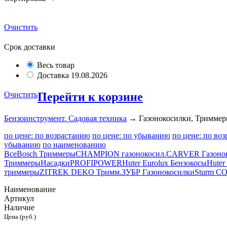
Очистить
Срок доставки
Весь товар
Доставка 19.08.2026
Очистить
Перейти к корзине
Бензоинструмент. Садовая техника
→ Газонокосилки, Тримме
по цене: по возрастанию
по цене: по убыванию
по цене: по во
убыванию
по наименованию
Все
Bosch Триммеры
CHAMPION газонокосил.
CARVER Газоно
Триммеры
Насадки
PROFIPOWER
Huter Eurolux Бензокосы
Huter
триммеры
ZITREK DEKO Тримм.
ЗУБР Газонокосилки
Sturm СО
Наименование
Артикул
Наличие
Цена (руб.)