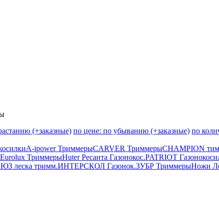
ры
зрастанию (+заказные)
по цене: по убыванию (+заказные)
по коли
косилки
A-ipower Триммеры
CARVER Триммеры
CHAMPION тим
 Eurolux Триммеры
Huter Ресанта Газонокос.
PATRIOT Газонокоси
ЮЗ леска тримм.
ИНТЕРСКОЛ Газонок.
ЗУБР Триммеры
Ножи Ле