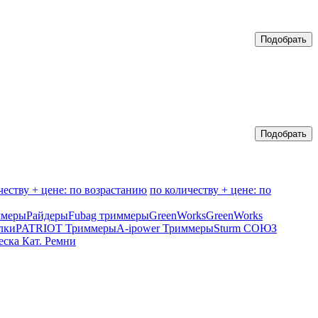
честву + цене: по возрастанию
по количеству + цене: по
меры
Райдеры
Fubag триммеры
GreenWorks
GreenWorks
лки
PATRIOT Триммеры
A-ipower Триммеры
Sturm СОЮЗ
ска Кат. Ремни